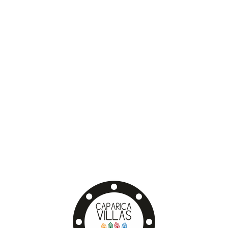
Lo
adi
n